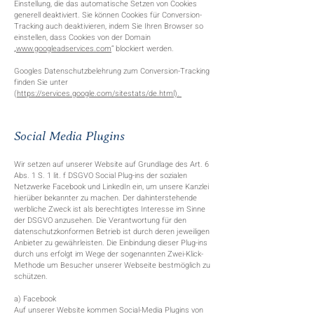
Einstellung, die das automatische Setzen von Cookies
generell deaktiviert. Sie können Cookies für Conversion-
Tracking auch deaktivieren, indem Sie Ihren Browser so
einstellen, dass Cookies von der Domain
„
www.googleadservices.com
“ blockiert werden.
Googles Datenschutzbelehrung zum Conversion-Tracking
finden Sie unter
(
https://services.google.com/sitestats/de.html).
Social Media Plugins
Wir setzen auf unserer Website auf Grundlage des Art. 6
Abs. 1 S. 1 lit. f DSGVO Social Plug-ins der sozialen
Netzwerke Facebook und LinkedIn ein, um unsere Kanzlei
hierüber bekannter zu machen. Der dahinterstehende
werbliche Zweck ist als berechtigtes Interesse im Sinne
der DSGVO anzusehen. Die Verantwortung für den
datenschutzkonformen Betrieb ist durch deren jeweiligen
Anbieter zu gewährleisten. Die Einbindung dieser Plug-ins
durch uns erfolgt im Wege der sogenannten Zwei-Klick-
Methode um Besucher unserer Webseite bestmöglich zu
schützen.
a) Facebook
Auf unserer Website kommen Social-Media Plugins von