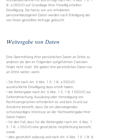
Kontaktaufnahme mit uns erfolgt nach Art. 6 Abs. 1 S. 1
lit. a DSGVO auf Grundlage Ihrer freiwillig erteilten
Einwilligung. Die hierzu von uns erhobenen
personenbezogenen Daten werden nach Erledigung der
von Ihnen gestellten Anfrage gelöscht.
Weitergabe von Daten
Eine Übermittlung Ihrer persönlichen Daten an Dritte zu
anderen als den im Folgenden aufgeführten Zwecken
findet nicht statt. Wir geben Ihre persönlichen Daten nur
an Dritte weiter, wenn:
• Sie Ihre nach Art. 6 Abs. 1 S. 1 lit. a DSGVO
ausdrückliche Einwilligung dazu erteilt haben,
• die Weitergabe nach Art. 6 Abs. 1 S. 1 lit. f DSGVO zur
Geltendmachung, Ausübung oder Verteidigung von
Rechtsansprüchen erforderlich ist und kein Grund zur
Annahme besteht, dass Sie ein überwiegendes
schutzwürdiges Interesse an der Nichtweitergabe Ihrer
Daten haben,
• für den Fall, dass für die Weitergabe nach Art. 6 Abs. 1
S. 1 lit. c DSGVO eine gesetzliche Verpflichtung besteht,
sowie
• dies gesetzlich zulässig und nach Art. 6 Abs. 1 S. 1 lit. b