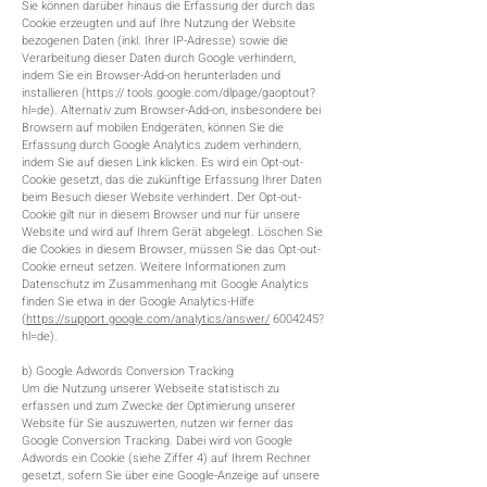
Sie können darüber hinaus die Erfassung der durch das
Cookie erzeugten und auf Ihre Nutzung der Website
bezogenen Daten (inkl. Ihrer IP-Adresse) sowie die
Verarbeitung dieser Daten durch Google verhindern,
indem Sie ein Browser-Add-on herunterladen und
installieren (https:// tools.google.com/dlpage/gaoptout?
hl=de). Alternativ zum Browser-Add-on, insbesondere bei
Browsern auf mobilen Endgeräten, können Sie die
Erfassung durch Google Analytics zudem verhindern,
indem Sie auf diesen Link klicken. Es wird ein Opt-out-
Cookie gesetzt, das die zukünftige Erfassung Ihrer Daten
beim Besuch dieser Website verhindert. Der Opt-out-
Cookie gilt nur in diesem Browser und nur für unsere
Website und wird auf Ihrem Gerät abgelegt. Löschen Sie
die Cookies in diesem Browser, müssen Sie das Opt-out-
Cookie erneut setzen. Weitere Informationen zum
Datenschutz im Zusammenhang mit Google Analytics
finden Sie etwa in der Google Analytics-Hilfe
(
https://support.google.com/analytics/answer/
6004245
?
hl=de).
b) Google Adwords Conversion Tracking
Um die Nutzung unserer Webseite statistisch zu
erfassen und zum Zwecke der Optimierung unserer
Website für Sie auszuwerten, nutzen wir ferner das
Google Conversion Tracking. Dabei wird von Google
Adwords ein Cookie (siehe Ziffer 4) auf Ihrem Rechner
gesetzt, sofern Sie über eine Google-Anzeige auf unsere