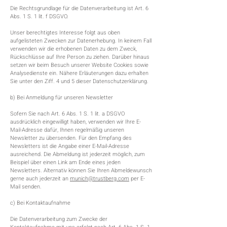
Die Rechtsgrundlage für die Datenverarbeitung ist Art. 6
Abs. 1 S. 1 lit. f DSGVO.
Unser berechtigtes Interesse folgt aus oben
aufgelisteten Zwecken zur Datenerhebung. In keinem Fall
verwenden wir die erhobenen Daten zu dem Zweck,
Rückschlüsse auf Ihre Person zu ziehen. Darüber hinaus
setzen wir beim Besuch unserer Website Cookies sowie
Analysedienste ein. Nähere Erläuterungen dazu erhalten
Sie unter den Ziff. 4 und 5 dieser Datenschutzerklärung.
b) Bei Anmeldung für unseren Newsletter
Sofern Sie nach Art. 6 Abs. 1 S. 1 lit. a DSGVO
ausdrücklich eingewilligt haben, verwenden wir Ihre E-
Mail-Adresse dafür, Ihnen regelmäßig unseren
Newsletter zu übersenden. Für den Empfang des
Newsletters ist die Angabe einer E-Mail-Adresse
ausreichend. Die Abmeldung ist jederzeit möglich, zum
Beispiel über einen Link am Ende eines jeden
Newsletters. Alternativ können Sie Ihren Abmeldewunsch
gerne auch jederzeit an
munich@trustberg.com
per E-
Mail senden.
c) Bei Kontaktaufnahme
Die Datenverarbeitung zum Zwecke der