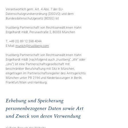
Verantwortlich gem. Art. 4 Abs. 7 der EU-
Datenschutzgrundverordnung (DSGVO) und dem
Bundesdatenschutzgesetz (BDSG) ist
trustberg Partnerschaft von Rechtsanwält:innen Hahn
Engelhardt mbB, Perusastraße 2, 80333 München
T.
+49 (0) 89 12 598 4044
E-Mail:
munich@trustberg.com
trustberg Partnerschaft von Rechtsanwält:innen Hahn
Engelhardt mbB (nachfolgend auch „trustberg“, „Wir“ oder
„Uns“) ist eine Partnerschaftsgesellschaft mit
beschränkter Berufshaftung mit Sitz in München,
eingetragen im Partnerschaftsregister des Amtsgerichts
München unter PR 2194 und Niederlassungen in Berlin,
Frankfurt/Main und Hamburg.
Erhebung und Speicherung
personenbezogener Daten sowie Art
und Zweck von deren Verwendung