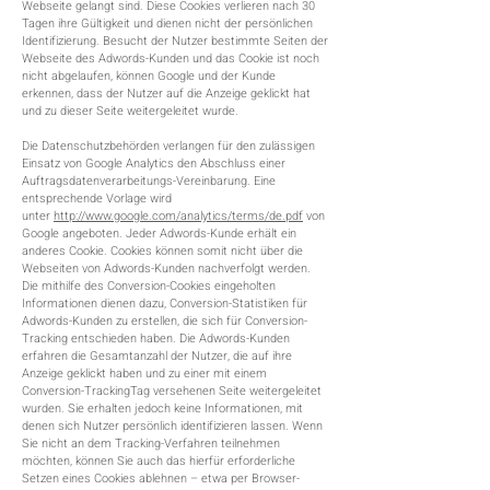
Webseite gelangt sind. Diese Cookies verlieren nach 30
Tagen ihre Gültigkeit und dienen nicht der persönlichen
Identifizierung. Besucht der Nutzer bestimmte Seiten der
Webseite des Adwords-Kunden und das Cookie ist noch
nicht abgelaufen, können Google und der Kunde
erkennen, dass der Nutzer auf die Anzeige geklickt hat
und zu dieser Seite weitergeleitet wurde.
Die Datenschutzbehörden verlangen für den zulässigen
Einsatz von Google Analytics den Abschluss einer
Auftragsdatenverarbeitungs-Vereinbarung. Eine
entsprechende Vorlage wird
unter
http://www.google.com/analytics/terms/de.pdf
von
Google angeboten. Jeder Adwords-Kunde erhält ein
anderes Cookie. Cookies können somit nicht über die
Webseiten von Adwords-Kunden nachverfolgt werden.
Die mithilfe des Conversion-Cookies eingeholten
Informationen dienen dazu, Conversion-Statistiken für
Adwords-Kunden zu erstellen, die sich für Conversion-
Tracking entschieden haben. Die Adwords-Kunden
erfahren die Gesamtanzahl der Nutzer, die auf ihre
Anzeige geklickt haben und zu einer mit einem
Conversion-TrackingTag versehenen Seite weitergeleitet
wurden. Sie erhalten jedoch keine Informationen, mit
denen sich Nutzer persönlich identifizieren lassen. Wenn
Sie nicht an dem Tracking-Verfahren teilnehmen
möchten, können Sie auch das hierfür erforderliche
Setzen eines Cookies ablehnen – etwa per Browser-