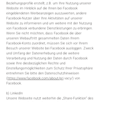
Beziehungsprofile erstellt, z.B. um Ihre Nutzung unserer
Website im Hinblick auf die Ihnen bei Facebook
eingeblendeten Werbeanzeigen auszuwerten, andere
Facebook-Nutzer über Ihre Aktivitäten auf unserer
Website zu informieren und um weitere mit der Nutzung
von Facebook verbundene Dienstleistungen zu erbringen.
Wenn Sie nicht möchten, dass Facebook die über
unseren Webauftritt gesammelten Daten Ihrem
Facebook-Konto zuordnet, müssen Sie sich vor Ihrem
Besuch unserer Website bei Facebook ausloggen. Zweck
und Umfang der Datenerhebung und die weitere
Verarbeitung und Nutzung der Daten durch Facebook
sowie Ihre diesbezüglichen Rechte und
Einstellungsmöglichkeiten zum Schutz Ihrer Privatsphäre
entnehmen Sie bitte den Datenschutzhinweisen
(
https://www.facebook.com/about/pri
vacy/) von
Facebook.
b) LinkedIn
Unsere Webseite nutzt weiterhin die „Share-Funktion“ des
Netzwerks LinkedIn. Anbieter ist die LinkedIn Corporation,
2029 Stierlin Court, Mountain View, CA 94043, USA. Wenn
Sie den LinkedIn „Share-Button“ (Plug-In) anklicken,
werden Sie – sofern Sie in Ihrem Benutzerkonto bei
LinkedIn eingeloggt sind – in einem separaten
Browserfenster auf Ihr Benutzerkonto weitergeleitet und
können die auf unserer Webseite hinterlegte
elektronische Veröffentlichung unter Hinzufügung eines