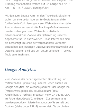
Die im Folgenden aufgeführten und von uns eingesetzten
Tracking-Maßnahmen werden auf Grundlage des Art. 6
Abs. 1 S. 1 lit. f DSGVO durchgeführt.
Mit den zum Einsatz kommenden Tracking-Maßnahmen
wollen wir eine bedarfsgerechte Gestaltung und die
fortlaufende Optimierung unserer Webseite sicherstellen.
Zum anderen setzen wir die Tracking-Maßnahmen ein,
um die Nutzung unserer Webseite statistisch zu
erfassen und zum Zwecke der Optimierung unseres
Angebotes für Sie auszuwerten. Diese Interessen sind
als berechtigt im Sinne der vorgenannten Vorschrift
anzusehen. Die jeweiligen Datenverarbeitungszwecke und
Datenkategorien sind aus den entsprechenden Tracking-
Tools zu entnehmen.
Google Analytics
Zum Zwecke der bedarfsgerechten Gestaltung und
fortlaufenden Optimierung unserer Seiten nutzen wir
Google Analytics, ein Webanalysedienst der Google Inc.
(
https://www.google.de/
intl/de/about/) (1600
Amphitheatre Parkway, Mountain View, CA 94043, USA;
im Folgenden „Google“). In diesem Zusammenhang
werden pseudonymisierte Nutzungsprofile erstellt und
Cookies (siehe unter Ziff. 4) verwendet. Die durch den