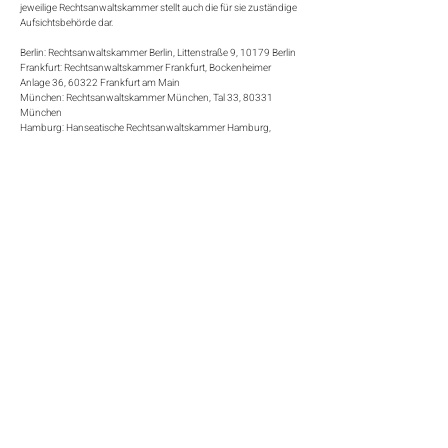
jeweilige Rechtsanwaltskammer stellt auch die für sie zuständige
Aufsichtsbehörde dar.
Berlin: Rechtsanwaltskammer Berlin, Littenstraße 9, 10179 Berlin
Frankfurt: Rechtsanwaltskammer Frankfurt, Bockenheimer
Anlage 36, 60322 Frankfurt am Main
München: Rechtsanwaltskammer München, Tal 33, 80331
München
Hamburg: Hanseatische Rechtsanwaltskammer Hamburg,
Valentinskamp 88, 20355 Hamburg
Berufshaftpflichtversicherung
ERGO Versicherung AG - 40198 Düsseldorf , Räumlicher
Geltungsbereich: weltweit
Berufsrechtliche Regelungen: Bundesrechtsanwaltsordnung
(BRAO), Berufsordnung für Rechtsanwälte (BORA),
Fachanwaltsordnung (FAO), Bundesgebührenordnung für
Rechtsanwälte (BRAGO) Rechtsanwaltsvergütungsgesetz (RVG),
Berufsregelungen der Rechtsanwälte der Europäischen Union.
Die vorgenannten Regelungen können bei der
Bundesrechtsanwaltskammer
unter
brak.de/seiten/06.php#tdg
eingesehen werden.
​Of Counsel-Anwälte
Es besteht kein wie auch immer geartetes Gesellschaftsverhältnis