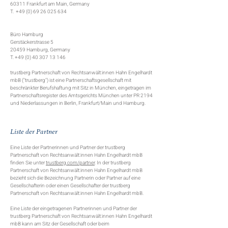
60311 Frankfurt am Main, Germany
T.
+49 (0) 69 26 025 634
Büro Hamburg
Gerstäckerstrasse 5
20459 Hamburg, Germany
T. +49 (0) 40 307 13 146
trustberg Partnerschaft von Rechtsanwält:innen Hahn Engelhardt
mbB ("trustberg") ist eine Partnerschaftsgesellschaft mit
beschränkter Berufshaftung mit Sitz in München, eingetragen im
Partnerschaftsregister des Amtsgerichts München unter PR 2194
und Niederlassungen in Berlin, Frankfurt/Main und Hamburg.
Liste der Partner
Eine Liste der Partnerinnen und Partner der trustberg
Partnerschaft von Rechtsanwält:innen Hahn Engelhardt mbB
finden Sie unter
trustberg.com/partner
. In der trustberg
Partnerschaft von Rechtsanwält:innen Hahn Engelhardt mbB
bezieht sich die Bezeichnung Partnerin oder Partner auf eine
Gesellschafterin oder einen Gesellschafter der trustberg
Partnerschaft von Rechtsanwält:innen Hahn Engelhardt mbB.
Eine Liste der eingetragenen Partnerinnen und Partner der
trustberg Partnerschaft von Rechtsanwält:innen Hahn Engelhardt
mbB kann am Sitz der Gesellschaft oder beim