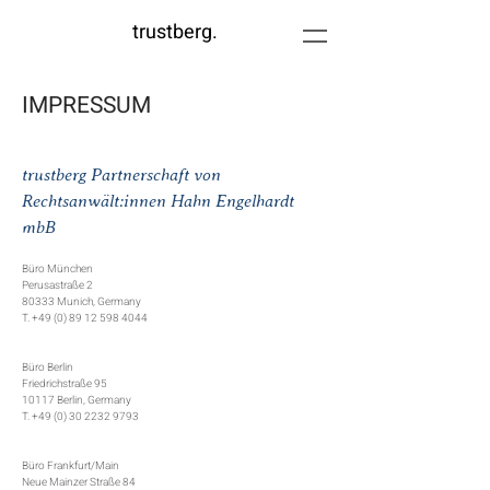
trustberg.
IMPRESSUM
trustberg Partnerschaft von
Rec
htsanwä
lt:innen Hahn Engelhardt
mbB
Büro München
Perusastraße 2
80333 Munich, Germany
T.
+49 (0) 89 12 598 4044
Büro Berlin
Friedrichstraße 95
10117 Berlin, Germany
T.
+49 (0) 30 2232 9793
Büro Frankfurt/Main
Neue Mainzer Straße 84