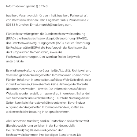
Informationen gemäß § 5 TMG:
trustberg Verantwortlich für den Inhalt: trustberg Partnerschaft
von Rechtsanwält:innen Hahn Engelhardt mbB, Perusastraße 2,
80333 München, E-mail:
munich@trustberg.com
.
Für Rechtsanwälte gelten die Bundesrechtsanwaltsordnung
(BRAO), die Bundesrechtsanwaltsgebührenordnung (BRAGO),
das Rechtsanwaltsvergütungsgesetz (RVG), die Berufsordnung
für Rechtsanwälte (BORA), die Berufsregeln der Rechtsanwälte
der Europäischen Gemeinschaft, sowie die
Fachanwaltsordnungen. Den Wortlaut finden Sie jeweils
unter
brak.de
.
Es wird keine Haftung oder Garantie für Aktualität, Richtigkeit und
Vollständigkeit der bereitgestellten Informationen übernommen.
Für den Inhalt von Internetseiten, auf diese Web-Seite direkt oder
indirekt verweisen, kann ebenfalls keine Haftung oder Garantie
übernommen werden. Hinweis: Die Informationen auf dieser
Webseite wurden erstellt, um generell zu informieren. Es handelt
sich hierbei nicht um Rechtsberatung. Durch die Nutzung dieser
Seiten kann kein Mandatsverhältnis entstehen. Bevor Nutzer
aufgrund der dargestellten Information handeln, sollten sie
weitere rechtliche Beratung in Anspruch nehmen.
Alle Partner von trustberg sind in Deutschland als Rechtsanwalt
(Berufsbezeichnung verliehen in der Bundesrepublik
Deutschland) zugelassen und gehören den
Rechtsanwaltskammern ihrer jeweiligen Standorte an. Die