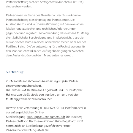
Partnerschaftsregister des Amtsgerichts München (PR 2194)
eingesehen werden.
Partner:innen im Sinne des Gesellschaftsrechts sind nur im
Partnerschaftsregister eingetragene Partner:innen. Die
Auslandsbüros sind in Übereinstimmung mit den relevanten
lokalen regulatorischen und rechtlichen Anforderungen
gegründet und reguliert. Die Verwendung des Namens trustberg
dient lediglich der Beschreibung und impliziert nicht, dass die
ausländischen Büros in einer Partnerschaft stehen oder Teil der
PartGmbB sind. Die Verantwortung für die Rechtsberatung für
den Mandanten wird in den Auftragsbedingungen zwischen
dem Auslandsbüro und dem Mandanten festgelegt.
Vertretung
Zur Mandatsannahme und -bearbeitung ist jeder Partner
einzelvertretungsberechtigt.
Die Partner Prof. Dr. Clemens Engelhardt und Dr. Christopher
Hahn setzen die Strategie von trustberg um und vertreten
trustberg jeweils einzeln nach außen.
Hinweis nach Verordnung (EU) Nr. 524/2013, Plattform der EU
zur außergerichtlichen Online-
Streitbeilegung:
ec.europa.eu/consumers/odr
. Die trustberg
Partnerschaft von Rechtsanwält:innen Hahn Engelhardt mbB
nimmt nicht an Streitbeilegungsverfahren vor einer
Verbraucherschlichtungsstelle teil.